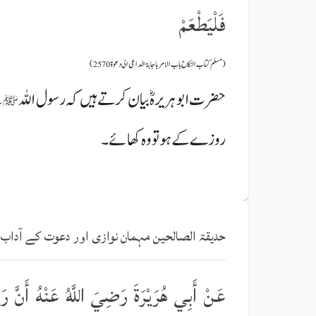
فَلْيَطْعَمْ
(مسلم کتاب النکاح باب الامر باجابۃ الداعی الی دعوۃ2570)
حضرت ابو ہریرہؓ بیان کرتے ہیں کہ رسول اللہ
ن
ﷺ
روزے کے ہو تو وہ کھائے۔
حدیقۃ الصالحین مہمان نوازی اور دعوت کے آداب
عَنْ أَبِي هُرَيْرَةَ رَضِيَ اللَّهُ عَنْهُ أَنَّ رَ