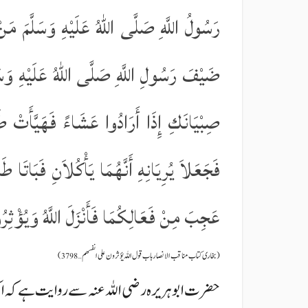
رَسُولُ اللَّهِ صَلَّى اللّٰهُ عَلَيْهِ وَسَلَّمَ م
ضَيْفَ رَسُولِ اللَّهِ صَلَّى اللّٰهُ عَلَيْهِ وَ
صِبْيَانَكِ إِذَا أَرَادُوا عَشَاءً فَهَيَّأَتْ طَ
فَجَعَلاَ يُرِيَانِهِ أَنَّهُمَا يَأْكُلاَنِ فَبَاتَا ط
عَجِبَ مِنْ فَعَالِكُمَا فَأَنْزَلَ اللَّهُ وَيُؤْ
(بخاری کتاب مناقب الانصار باب قول اللہ یؤثرون علی انفسھم …3798)
حضرت ابوہریرہ رضی اللہ عنہ سے روایت ہے کہ ا