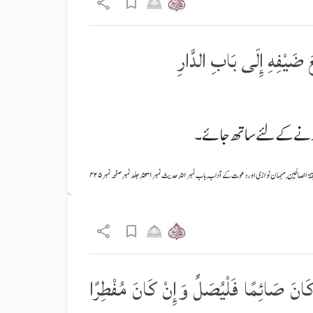
عَ ضَيْفِهِ إِلَى بَابِ الدَّارِ
ھوڑنے کے لئے ساتھ جائے۔
لصالحین, مہمان نوازی اور دعوت کے آداب, باب نمبر ۵۱, حدیث نمبر ۵۳۱, جلد نمبر صفحہ نمبر ۴۲۵
ْ كَانَ صَائِمًا فَلْيُصَلِّ وَإِنْ كَانَ مُفْطِرًا