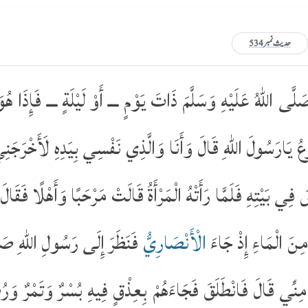
حدیث نمبر 534
َى اللّٰهُ عَلَيْهِ وَسَلَّمَ ذَاتَ يَوْمٍ ـــ أَوْ لَيْلَةٍ ـــ فَإِذَا هُوَ
ُ يَارَسُولَ اللّٰهِ قَالَ وَأَنَا وَالَّذِي نَفْسِي بِيَدِهِ لَأَخْرَجَ
ي بَيْتِهِ فَلَمَّا رَأَتْهُ الْمَرْأَةُ قَالَتْ مَرْحَبًا وَأَهْلًا فَقَالَ 
ِنَ الْمَاءِ إِذْ جَاءَ
الْأَنْصَارِيُّ
فَنَظَرَ إِلَى رَسُولِ اللّٰهِ صَلَّ
افًا مِنِّي قَالَ فَانْطَلَقَ فَجَاءَهُمْ بِعِذْقٍ فِيهِ بُسْرٌ وَتَمْرٌ وَر