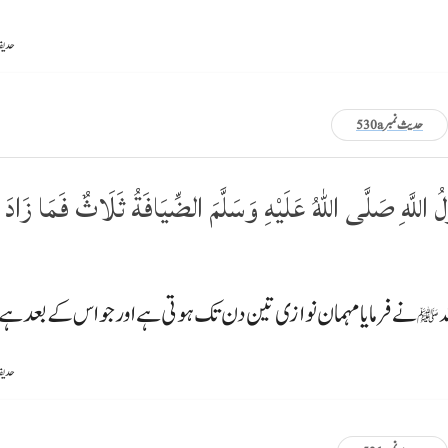
حدیقۃ ال
حدیث نمبر 530a
اللَّهِ صَلَّى اللّٰهُ عَلَيْهِ وَسَلَّمَ الضِّيَافَةُ ثَلَاثٌ فَمَا زَا
ہ
نے فرمایا مہمان نوازی تین دن تک ہوتی ہے اور جو اس کے بعد ہے ت
ﷺ
حدیقۃ ال