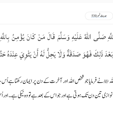
حدیث نمبر 530
َهِ صَلَّى اللّٰهُ عَلَيْهِ وَسَلَّمَ قَالَ مَنْ كَانَ يُؤْمِنُ بِاللَّهِ و
َا بَعْدَ ذَلِكَ فَهُوَ صَدَقَةٌ وَلَا يَحِلُّ لَهُ أَنْ يَثْوِيَ عِنْدَهُ حَت
لہ
نے فرمایا جو شخص اللہ اور آخرت کے دن پر ایمان رکھتا ہے اُس
ﷺ
ازی تین دن تک ہوتی ہے اور جو اس کے بعد ہے تو وہ نیکی ہے۔ اور اُ