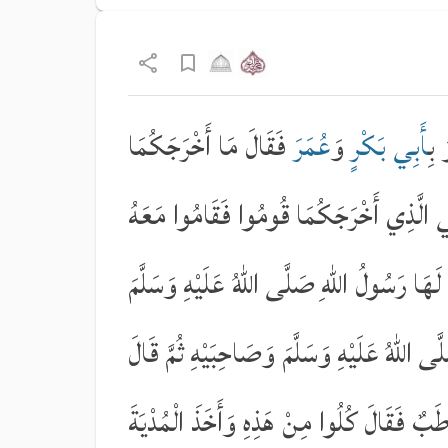
 بِ
أَبِي بَكْرٍ
وَ
عُمَرَ
فَقَالَ مَا أَخْرَجَكُمَا
نِي الَّذِي أَخْرَجَكُمَا قُومُوا فَقَامُوا مَعَهُ
لَهَا رَسُولُ اللّٰهِ صَلَّى اللّٰهُ عَلَيْهِ وَسَلَّمَ
ى اللّٰهُ عَلَيْهِ وَسَلَّمَ وَصَاحِبَيْهِ ثُمَّ قَالَ
ُطَبٌ فَقَالَ كُلُوا مِنْ هَذِهِ وَأَخَذَ الْمُدْيَةَ