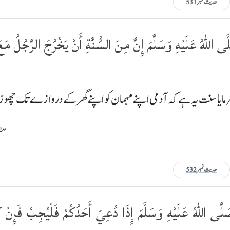
حدیث نمبر 531
 اللّٰهُ عَلَيْهِ وَسَلَّمَ إِنَّ مِنَ السُّنَّةِ أَنْ يَخْرُجَ الرَّجُلُ مَ
مایا سنت یہ ہے کہ آدمی اپنے مہمان کو اپنے گھر کے دروازے تک چ
حدیقۃ ا
حدیث نمبر 532
لَّى اللّٰهُ عَلَيْهِ وَسَلَّمَ إِذَا دُعِيَ أَحَدُكُمْ فَلْيُجِبْ فَإِن