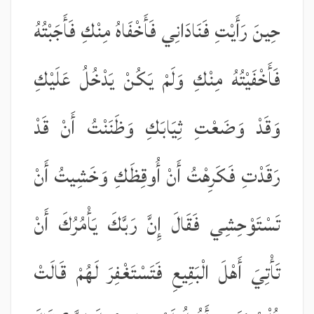
حِينَ رَأَيْتِ فَنَادَانِي فَأَخْفَاهُ مِنْكِ فَأَجَبْتُهُ
فَأَخْفَيْتُهُ مِنْكِ وَلَمْ يَكُنْ يَدْخُلُ عَلَيْكِ
وَقَدْ وَضَعْتِ ثِيَابَكِ وَظَنَنْتُ أَنْ قَدْ
رَقَدْتِ فَكَرِهْتُ أَنْ أُوقِظَكِ وَخَشِيتُ أَنْ
تَسْتَوْحِشِي فَقَالَ إِنَّ رَبَّكَ يَأْمُرُكَ أَنْ
تَأْتِيَ أَهْلَ الْبَقِيعِ فَتَسْتَغْفِرَ لَهُمْ قَالَتْ