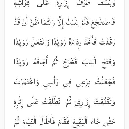
وَبَسَطَ طَرَفَ إِزَارِهِ عَلَى فِرَاشِهِ
فَاضْطَجَعَ فَلَمْ يَلْبَثْ إِلَّا رَيْثَمَا ظَنَّ أَنْ قَدْ
رَقَدْتُ فَأَخَذَ رِدَاءَهُ رُوَيْدًا وَانْتَعَلَ رُوَيْدًا
وَفَتَحَ الْبَابَ فَخَرَجَ ثُمَّ أَجَافَهُ رُوَيْدًا
فَجَعَلْتُ دِرْعِي فِي رَأْسِي وَاخْتَمَرْتُ
وَتَقَنَّعْتُ إِزَارِي ثُمَّ انْطَلَقْتُ عَلَى إِثْرِهِ
حَتَّى جَاءَ الْبَقِيعَ فَقَامَ فَأَطَالَ الْقِيَامَ ثُمَّ