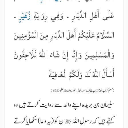
عَلَى أَهْلِ الدِّيَارِ ۔ وَفِي رِوَايَةِ
زُهَيْرٍ
۔
السَّلَامُ عَلَيْكُمْ أَهْلَ الدِّيَارِ مِنَ الْمُؤْمِنِينَ
وَالْمُسْلِمِينَ وَإِنَّا إِنْ شَاءَ اللّٰهُ لَلَاحِقُونَ
أَسْأَلُ اللّٰهَ لَنَا وَلَكُمُ الْعَافِيَةَ
(مسلم کتاب الجنائز باب ما یقول عند دخول القبور و الدعا لاھلھا(1608
سلیمان بن بریدہ اپنے والد سے روایت کرتے ہیں وہ
کہتے ہیں کہ رسول اللہ
ان کو (یہ دعا) سکھایا کرتے
ﷺ