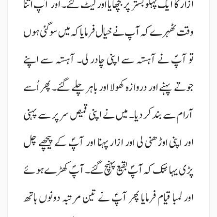
ازار کا ایک پہلو بستر پر بچھایا اور لیٹ گئے۔ اور آپ اتنا
وقت ٹھہرے کہ آپ نے خیال فرمایا کہ میں سو گئی ہوں
تو آپؐ نے آہستہ سے اپنی چادر لی۔ آہستہ سے اپنے
جوتے پہنے اور دروازہ کھولا اور باہر چلے گئے۔ پھر اُسے
آرام سے بند کر دیا۔ میں نے اپنی قمیص سر پر سے پہنی
اور اپنی اوڑھنی لی اور ازار پہنا اور آپؐ کے پیچھے چل
پڑی یہانتک کہ آپؐ بقیع پہنچ گئے۔ آپؐ کھڑے ہوئے
اور لمبا قیام فرمایا پھر آپؐ نے تین مرتبہ دونوں ہاتھ