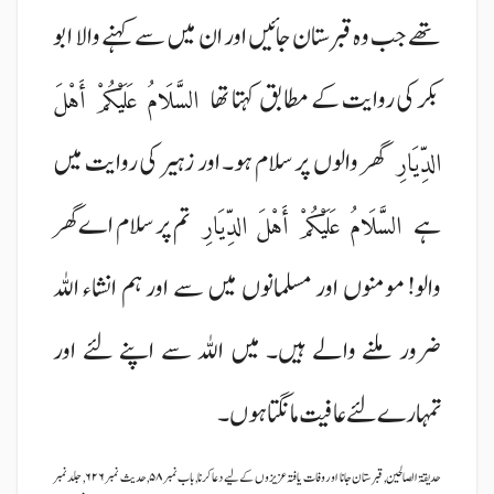
تھے جب وہ قبرستان جائیں اور ان میں سے کہنے والا ـــ ابو
بکر کی روایت کے مطابق ـــ کہتا تھا
السَّلَامُ عَلَيْكُمْ أَهْلَ
گھر والوں پر سلام ہو۔ اور زہیر کی روایت میں
الدِّيَارِ
ہے
تم پر سلام اے گھر
السَّلَامُ عَلَيْكُمْ أَهْلَ الدِّيَارِ
والو! مومنوں اور مسلمانوں میں سے اور ہم انشاء اللہ
ضرور ملنے والے ہیں۔ میں اللہ سے اپنے لئے اور
تمہارے لئے عافیت مانگتا ہوں۔
حدیقۃ الصالحین, قبرستان جانا اور وفات یافتہ عزیزوں کے لیے دعا کرنا, باب نمبر ۵۸, حدیث نمبر ۶۲۶, جلد نمبر