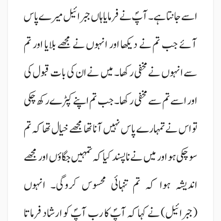
اسے جانتا ہے۔ آپؐ نے فرمایا ہاں جبرائیل میرے پاس
آئے جب تم نے دیکھا اور انہوں نے مجھے بلایا اور تم
سے انہوں نے مخفی رکھا۔ میں نے ان کی بات قبول کی
اور اسے تم سے مخفی رکھا۔ جب تم اپنے کپڑے رکھ چکی
تو اس نے تمہارے پاس نہیں آنا تھا مجھے خیال تھا کہ تم
سو چکی ہو اور میں نے ناپسند کیا کہ تمہیں جگاؤں اور مجھے
اندیشہ ہوا کہ تم تنہائی محسوس کروگی۔ انہوں
(جبرائیل) نے کہا کہ آپؐ کا رب آپؐ کو ارشاد فرماتا