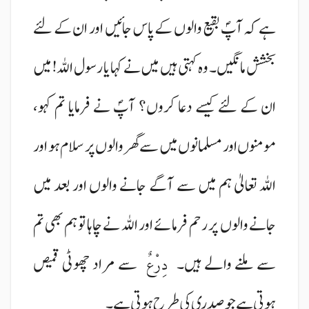
ہے کہ آپؐ بقیع والوں کے پاس جائیں اور ان کے لئے
بخشش مانگیں۔ وہ کہتی ہیں میں نے کہا یا رسول اللہ! میں
ان کے لئے کیسے دعا کروں؟ آپؐ نے فرمایا تم کہو،
مومنوں اور مسلمانوں میں سے گھر والوں پر سلام ہو اور
اللہ تعالیٰ ہم میں سے آگے جانے والوں اور بعد میں
جانے والوں پر رحم فرمائے اور اللہ نے چاہا تو ہم بھی تم
سے ملنے والے ہیں۔
سے مراد چھوٹی قمیص
دِرْعٌ
ہوتی ہے جو صدری کی طرح ہوتی ہے۔