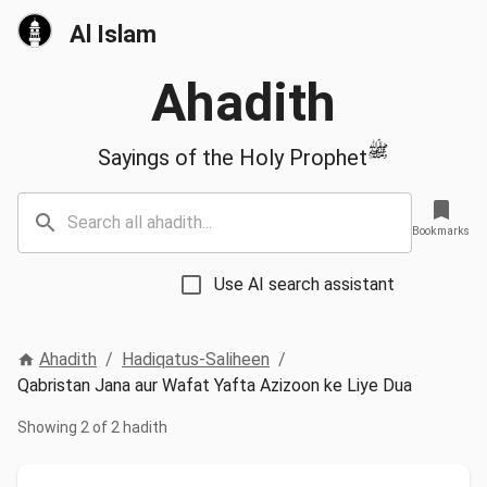
Al Islam
Ahadith
ﷺ
Sayings of the Holy Prophet
Bookmarks
Use AI search assistant
Ahadith
/
Hadiqatus-Saliheen
/
Qabristan Jana aur Wafat Yafta Azizoon ke Liye Dua
Showing 2 of 2 hadith