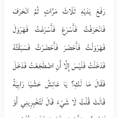
رَفَعَ يَدَيْهِ ثَلَاثَ مَرَّاتٍ ثُمَّ انْحَرَفَ
فَانْحَرَفْتُ فَأَسْرَعَ فَأَسْرَعْتُ فَهَرْوَلَ
فَهَرْوَلْتُ فَأَحْضَرَ فَأَحْضَرْتُ فَسَبَقْتُهُ
فَدَخَلْتُ فَلَيْسَ إِلَّا أَنِ اضْطَجَعْتُ فَدَخَلَ
فَقَالَ مَا لَكِ؟ يَا عَائِشُ حَشْيَا رَابِيَةً
قَالَتْ قُلْتُ لَا شَيْءَ قَالَ لَتُخْبِرِينِي أَوْ