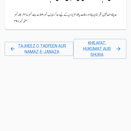
حدیقۃ الصالحین, قبرستان جانا اور وفات یافتہ عزیزوں کے لیے دعا کرنا, باب نمبر ۵۸, حدیث نمبر ۶۲۷, جلد نمبر
صفحہ نمبر ۴۹۰
KHILAFAT,
TAJHEEZ O TADFEEN AUR
HUKUMAT AUR
NAMAZ-E-JANAZA
SHURA