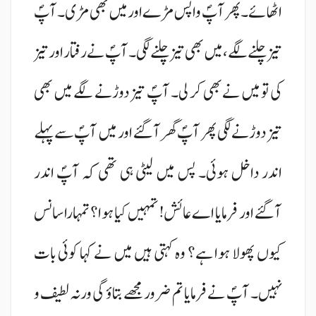
اٹھائے۔ پھر آپؐ واپس مڑے اور میں بھی مڑی۔ آپؐ
تیز چلنے لگے، میں بھی تیز چلنے لگی۔ آپؐ نے رفتار اور تیز
کی تو میں نے بھی کر لی۔ آپؐ تیز دوڑنے لگے میں بھی
تیز دوڑنے لگی پھر آپؐ گھر آگئے اور میں آپؐ سے پہلے
اندر داخل ہوئی۔ پس میں لیٹی ہی تھی کہ آپؐ اندر
آگئے اور فرمایا اے عائش! تمہیں کیا ہوا؟ تمہارا سانس
کیوں پھولا ہوا ہے؟ وہ کہتی ہیں میں نے کہا کوئی بات
نہیں۔ آپؐ نے فرمایا تم ضرور مجھے بتاؤ گی ورنہ لطیف و