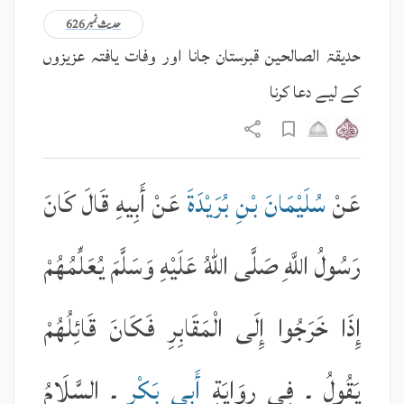
حدیث نمبر 626
حدیقۃ الصالحین قبرستان جانا اور وفات یافتہ عزیزوں
کے لیے دعا کرنا
عَنْ
سُلَيْمَانَ بْنِ بُرَيْدَةَ
عَنْ أَبِيهِ قَالَ كَانَ
رَسُولُ اللَّهِ صَلَّى اللّٰهُ عَلَيْهِ وَسَلَّمَ يُعَلِّمُهُمْ
إِذَا خَرَجُوا إِلَى الْمَقَابِرِ فَكَانَ قَائِلُهُمْ
يَقُولُ ۔ فِي رِوَايَةِ
أَبِي بَكْرٍ
۔ السَّلَامُ