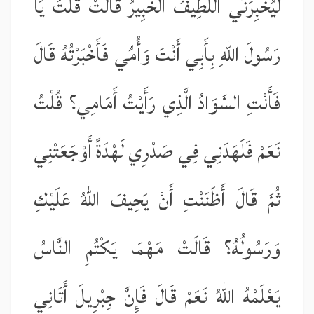
لَيُخْبِرَنِّي اللَّطِيفُ الْخَبِيرُ قَالَتْ قُلْتُ يَا
رَسُولَ اللّٰهِ بِأَبِي أَنْتَ وَأُمِّي فَأَخْبَرْتُهُ قَالَ
فَأَنْتِ السَّوَادُ الَّذِي رَأَيْتُ أَمَامِي؟ قُلْتُ
نَعَمْ فَلَهَدَنِي فِي صَدْرِي لَهْدَةً أَوْجَعَتْنِي
ثُمَّ قَالَ أَظَنَنْتِ أَنْ يَحِيفَ اللّٰهُ عَلَيْكِ
وَرَسُولُهُ؟ قَالَتْ مَهْمَا يَكْتُمِ النَّاسُ
يَعْلَمْهُ اللّٰهُ نَعَمْ قَالَ فَإِنَّ جِبْرِيلَ أَتَانِي