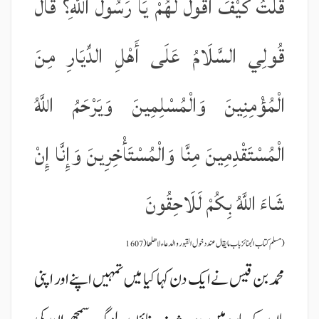
قُلْتُ كَيْفَ أَقُولُ لَهُمْ يَا رَسُولَ اللَّهِ؟ قَالَ
قُولِي السَّلَامُ عَلَى أَهْلِ الدِّيَارِ مِنَ
الْمُؤْمِنِينَ وَالْمُسْلِمِينَ وَيَرْحَمُ اللَّهُ
الْمُسْتَقْدِمِينَ مِنَّا وَالْمُسْتَأْخِرِينَ وَإِنَّا إِنْ
شَاءَ اللَّهُ بِكُمْ لَلَاحِقُونَ
(مسلم کتاب الجنائز باب ما یقال عند دخول القبور و الدعاء لاھلھا(1607
محمد بن قیس نے ایک دن کہا کیا میں تمہیں اپنے اور اپنی