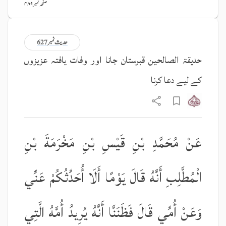
صفحہ نمبر ۴۸۹
حدیث نمبر 627
حدیقۃ الصالحین قبرستان جانا اور وفات یافتہ عزیزوں
کے لیے دعا کرنا
عَنْ مُحَمَّدِ بْنِ قَيْسِ بْنِ مَخْرَمَةَ بْنِ
الْمُطَّلِبِ أَنَّهُ قَالَ يَوْمًا أَلَا أُحَدِّثُكُمْ عَنِّي
وَعَنْ أُمِّي قَالَ فَظَنَنَّا أَنَّهُ يُرِيدُ أُمَّهُ الَّتِي