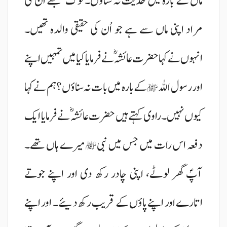
ماں کے بارہ میں حدیث نہ سناؤں۔ لوگ سمجھے ان کی
مراد اپنی ماں سے ہے جو اُن کی حقیقی والدہ تھیں۔
انہوں نے کہا حضرت عائشہؓ نے فرمایا کیا میں تمہیں اپنے
اور رسول اللہ
کے بارہ میں بات نہ سناؤں؟ ہم نے کہا
ﷺ
کیوں نہیں۔ راوی کہتے ہیں حضرت عائشہؓ نے فرمایا ایک
دفعہ اس رات میں جس میں نبی
میرے ہاں تھے۔
ﷺ
آپؐ گھر لوٹے، اپنی چادر رکھ دی اور اپنے جوتے
اتارے اور اپنے پاؤں کے قریب رکھ دیئے۔ اور اپنے