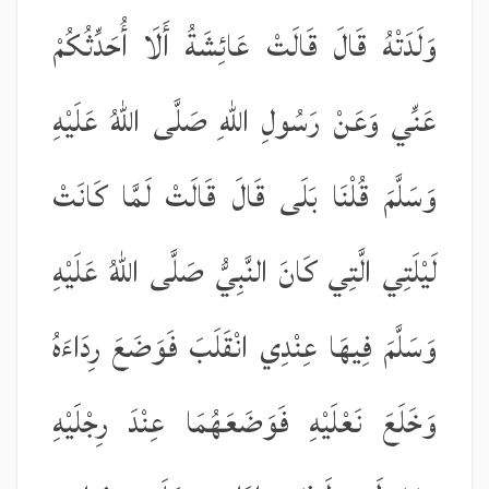
وَلَدَتْهُ قَالَ قَالَتْ عَائِشَةُ أَلَا أُحَدِّثُكُمْ
عَنِّي وَعَنْ رَسُولِ اللّٰهِ صَلَّى اللّٰهُ عَلَيْهِ
وَسَلَّمَ قُلْنَا بَلَى قَالَ قَالَتْ لَمَّا كَانَتْ
لَيْلَتِي الَّتِي كَانَ النَّبِيُّ صَلَّى اللّٰهُ عَلَيْهِ
وَسَلَّمَ فِيهَا عِنْدِي انْقَلَبَ فَوَضَعَ رِدَاءَهُ
وَخَلَعَ نَعْلَيْهِ فَوَضَعَهُمَا عِنْدَ رِجْلَيْهِ