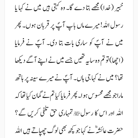
خبیر (خدا) مجھے بتا دے گا۔ وہ کہتی ہیں میں نے کہا یا
رسول اللہ! میرے ماں باپ آپؐ پر قربان ہوں۔ پھر
میں نے آپؐ کو ساری بات بتا دی۔ آپؐ نے فرمایا
(اچھا) تو تم وہ سایہ تھیں جسے میں نے اپنے آگے دیکھا
تھا؟ میں نے کہا جی ہاں۔ آپؐ نے میرے سینہ پر ہاتھ
مارا جو مجھے محسوس ہوا۔ پھر فرمایا کیا تم نے گمان کیا تھا کہ
اللہ اور اس کا رسول
تمہاری حق تلفی کریں گے؟
ﷺ
حضرت عائشہؓ نے کہا جو کچھ بھی لوگ چھپاتے ہیں اللہ