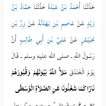
حَدَّثَنَا
أَحْمَدُ بْنُ عَبْدَةَ
حَدَّثَنَا
حَمَّادُ بْنُ
زَيْدٍ
عَنْ
عَاصِمِ بْنِ بَهْدَلَةَ
عَنْ
زِرِّ بْنِ
حُبَيْشٍ
عَنْ
عَلِيِّ بْنِ أَبِي طَالِبٍ
أَنَّ
رَسُولَ اللَّهِ ـ صلى الله عليه وسلم ـ قَالَ
يَوْمَ الْخَنْدَقِ
مَلأَ اللَّهُ بُيُوتَهُمْ وَقُبُورَهُمْ
نَارًا كَمَا شَغَلُونَا عَنِ الصَّلاَةِ الْوُسْطَى
حضرت علی بن ابی طالبؓ سے روایت ہے کہ رسول