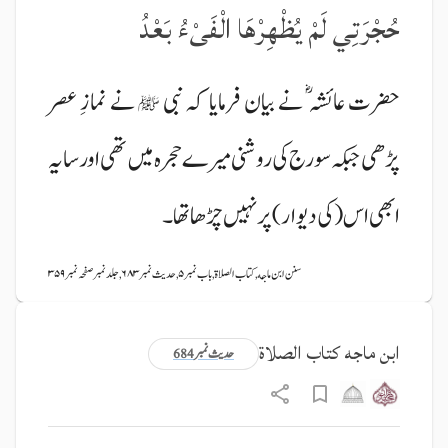
حُجْرَتِي لَمْ يُظْهِرْهَا الْفَىْءُ بَعْدُ
حضرت عائشہ ؓ نے بیان فرمایا کہ نبی
نے نمازِ عصر
ﷺ
پڑھی جبکہ سورج کی روشنی میرے حجرہ میں تھی اور سایہ
ابھی اس (کی دیوار) پر نہیں چڑھا تھا۔
سنن ابن ماجه, کتاب الصلاة, باب نمبر ۵, حدیث نمبر ۶۸۳, جلد نمبر صفحہ نمبر ۳۵۹
ابن ماجه کتاب الصلاة
حدیث نمبر 684