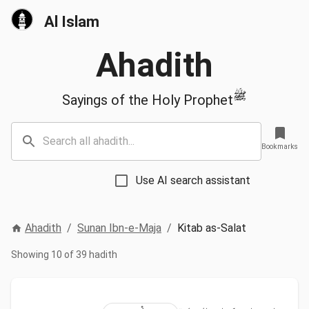
Al Islam
Ahadith
ﷺ
Sayings of the Holy Prophet
Bookmarks
Use AI search assistant
Ahadith
/
Sunan Ibn-e-Maja
/
Kitab as-Salat
Showing 10 of 39 hadith