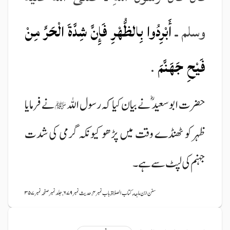
وسلم ـ
أَبْرِدُوا بِالظُّهْرِ فَإِنَّ شِدَّةَ الْحَرِّ مِنْ
فَيْحِ جَهَنَّمَ
.
حضرت ابو سعید ؓ نے بیان کیا کہ رسول اللہ
نے فرمایا
ﷺ
ظہر کو ٹھنڈے وقت میں پڑھو کیونکہ گرمی کی شدت
جہنم کی لپٹ سے ہے۔
سنن ابن ماجه, کتاب الصلاة, باب نمبر ۴, حدیث نمبر ۶۷۹, جلد نمبر صفحہ نمبر ۳۵۷