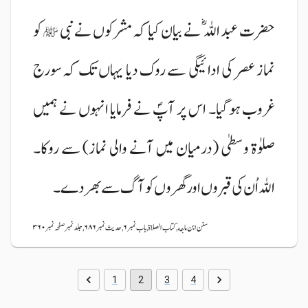
حضرت عبد اللہ ؓ نے بیان کیا کہ مشرکوں نے نبی
کو
ﷺ
نماز عصر کی ادائیگی سے روک دیا یہاں تک کہ سورج
غروب ہوگیا۔ اس پر آپؐ نے فرمایا انہوں نے ہمیں
صلوٰۃ وسطیٰ (درمیان میں آنے والی نماز) سے روکا۔
اللہ اُن کی قبروں اور گھروں کو آگ سے بھر دے۔
سنن ابن ماجه, کتاب الصلاة, باب نمبر ۶, حدیث نمبر ۶۸۶, جلد نمبر صفحہ نمبر ۳۶۰
1
2
3
4