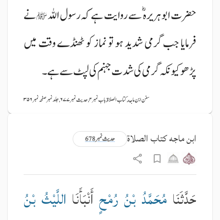
حضرت ابو ہریرہ ؓ سے روایت ہے کہ رسول اللہ
نے
ﷺ
فرمایا جب گرمی شدید ہو تو نماز کو ٹھنڈے وقت میں
پڑھو کیونکہ گرمی کی شدت جہنم کی لپٹ سے ہے۔
سنن ابن ماجه, کتاب الصلاة, باب نمبر ۴, حدیث نمبر ۶۷۷, جلد نمبر صفحہ نمبر ۳۵۶
ابن ماجه کتاب الصلاة
حدیث نمبر 678
حَدَّثَنَا
مُحَمَّدُ بْنُ رُمْحٍ
أَنْبَأَنَا
اللَّيْثُ بْنُ