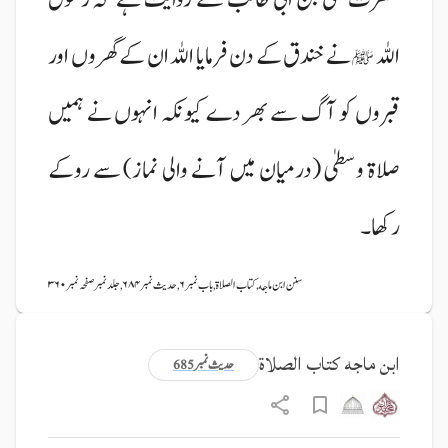
اللہ
نے خندق کے دن فرمایا اللہ ان کے گھروں اور
ﷺ
قبروں کو آگ سے بھر دے کیونکہ انہوں نے ہمیں
صلاۃ وسطیٰ (درمیان میں آنے والی نماز) سے روکے
رکھا۔
سنن ابن ماجه, کتاب الصلاة, باب نمبر ۶, حدیث نمبر ۶۸۴, جلد نمبر صفحہ نمبر ۳۶۰
ابن ماجه کتاب الصلاة
حدیث نمبر 685