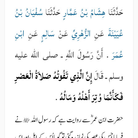
حَدَّثَنَا
هِشَامُ بْنُ عَمَّارٍ
حَدَّثَنَا
سُفْيَانُ بْنُ
عُيَيْنَةَ
عَنِ
الزُّهْرِيِّ
عَنْ
سَالِمٍ
عَنِ
ابْنِ
عُمَرَ
. أَنَّ رَسُولَ اللَّهِ ـ صلى الله عليه
وسلم ـ قَالَ
إِنَّ الَّذِي تَفُوتُهُ صَلاَةُ الْعَصْرِ
فَكَأَنَّمَا وُتِرَ أَهْلُهُ وَمَالُهُ
.
حضرت ابن عمر ؓ سے روایت ہے کہ رسول اللہ
نے
ﷺ
فرمایا جس کی عصر کی نماز رہ گئی تو گویا اُس کے اہل اور اس