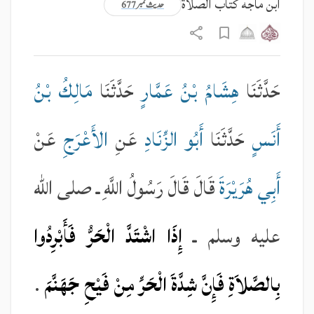
ابن ماجه کتاب الصلاة
حدیث نمبر 677
حَدَّثَنَا
هِشَامُ بْنُ عَمَّارٍ
حَدَّثَنَا
مَالِكُ بْنُ
أَنَسٍ
حَدَّثَنَا
أَبُو الزِّنَادِ
عَنِ
الأَعْرَجِ
عَنْ
أَبِي هُرَيْرَةَ
قَالَ قَالَ رَسُولُ اللَّهِ ـ صلى الله
عليه وسلم ـ
إِذَا اشْتَدَّ الْحَرُّ فَأَبْرِدُوا
بِالصَّلاَةِ فَإِنَّ شِدَّةَ الْحَرِّ مِنْ فَيْحِ جَهَنَّمَ
.