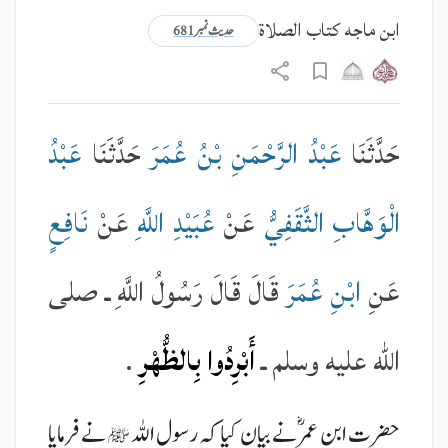
ابن ماجه کتاب الصلاة
حدیث نمبر 681
حَدَّثَنَا
عَبْدُ الرَّحْمَنِ بْنُ عُمَرَ
حَدَّثَنَا
عَبْدُ
الْوَهَّابِ الثَّقَفِيُّ
عَنْ
عُبَيْدِ اللَّهِ
عَنْ
نَافِعٍ
عَنِ
ابْنِ عُمَرَ
قَالَ قَالَ رَسُولُ اللَّهِ ـ صلى
الله عليه وسلم ـ
أَبْرِدُوا بِالظُّهْرِ
.
حضرت ابن عمرؓ نے بیان کیا کہ رسول اللہ
نے فرمایا
ﷺ