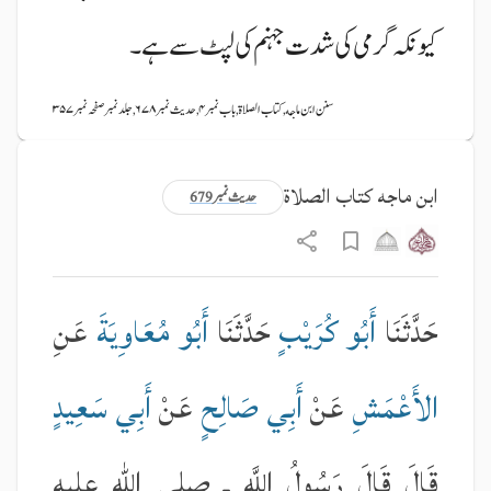
کیونکہ گرمی کی شدت جہنم کی لپٹ سے ہے۔
سنن ابن ماجه, کتاب الصلاة, باب نمبر ۴, حدیث نمبر ۶۷۸, جلد نمبر صفحہ نمبر ۳۵۷
ابن ماجه کتاب الصلاة
حدیث نمبر 679
حَدَّثَنَا
أَبُو كُرَيْبٍ
حَدَّثَنَا
أَبُو مُعَاوِيَةَ
عَنِ
الأَعْمَشِ
عَنْ
أَبِي صَالِحٍ
عَنْ
أَبِي سَعِيدٍ
قَالَ قَالَ رَسُولُ اللَّهِ ـ صلى الله عليه