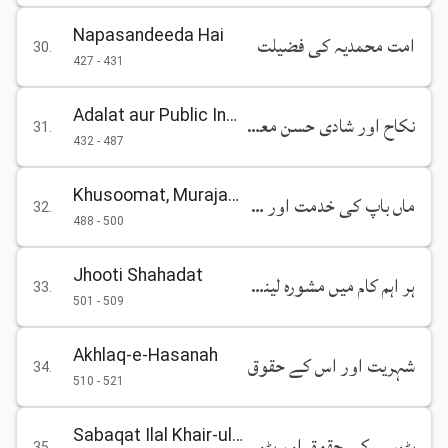
Napasandeeda Hai
امت محمدیہ کی فضیلت
30
.
427
-
431
Adalat aur Public Insaf
نکاح اور شادی حسن معاشرت اور اولاد کی تربیت
31
.
432
-
487
Khusoomat, Murajaat aur Jurm o Saza
ماں باپ کی خدمت اور صلہ رحمی
32
.
488
-
500
Jhooti Shahadat
ہر اہم کام میں مشورہ لینے ، سوچ سمجھ کر قدم اٹھانے اور استخارہ کرنے کی ہدایت
33
.
501
-
509
Akhlaq-e-Hasanah
شہریت اور اس کے حقوق
34
.
510
-
521
Sabaqat Ilal Khair-ul-Amal
پڑوسی کے حقوق اور پڑوسی سے حسن سلوک
35
.