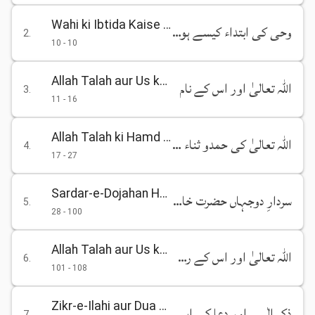
Wahi ki Ibtida Kaise Hui
وحی کی ابتداء کیسے ہوئی
2
.
10
-
10
Allah Talah aur Us ke Naam
اللہ تعالیٰ اور اس کے نام
3
.
11
-
16
Allah Talah ki Hamd o Sana aur Us ka Shukar
اللہ تعالیٰ کی حمدو ثناء اور اس کا شکر
4
.
17
-
27
Sardar-e-Dojahan Hazrat Khatam-un-Nabiyeen Muhammad Mustafa Sallallahu Alaihi Wasallam
سردارِ دوجہاں حضرت خاتم النبیین محمد مصطفیٰ صلی اللہ علیہ وسلم
5
.
28
-
100
Allah Talah aur Us ke Rasool se Mohabbat
اللہ تعالیٰ اور اس کے رسولؐ سے محبت
6
.
101
-
108
Zikr-e-Ilahi aur Dua ki Ahmiyat
ذکر الٰہی اور دعا کی اہمیت
7
.