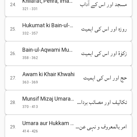
Khilafat, Pehra, Imam ki Hifazat
مسجد اور اس کے آداب
24
.
321
-
331
Hukumat ki Bain-ul-Aqwami Zimmedariyan
روزہ اور اس کی اہمیت
25
.
332
-
357
Bain-ul-Aqwami Muahiday
زکوٰۃ اور اس کی اہمیت
26
.
358
-
362
Awam ki Khair Khwahi
حج اور اس کی اہمیت
27
.
363
-
369
Munsif Mizaj Umara aur Hukkam
تکالیف اور مصائب برداشت کرنا
28
.
370
-
413
Umara aur Hukkam ki Itaat
امر بالمعروف و نہی عن المکر دعوت و ارشاد اور وعظ و تبشیر
29
.
414
-
426