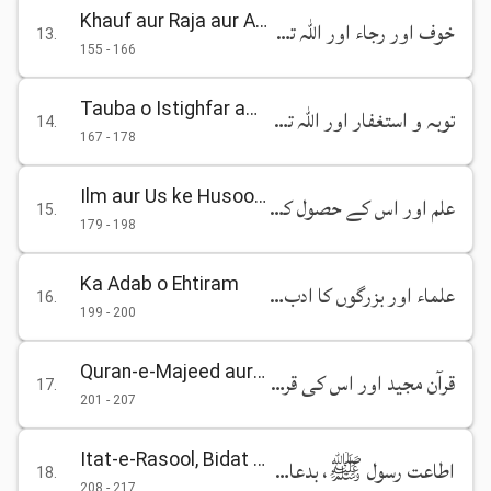
Khauf aur Raja aur Allah Talah ki Khashiyat
خوف اور رجاء اور اللہ تعالیٰ کی خشیت
13
.
155
-
166
Tauba o Istighfar aur Allah Talah ke Bare mein Husn-e-Zann
توبہ و استغفار اور اللہ تعالیٰ کے بارہ میں حسن ظن
14
.
167
-
178
Ilm aur Us ke Husool ki Targhib
علم اور اس کے حصول کی ترغیب
15
.
179
-
198
Ka Adab o Ehtiram
علماء اور بزرگوں کا ادب و احترام
16
.
199
-
200
Quran-e-Majeed aur Us ki Qirat
قرآن مجید اور اس کی قراءت
17
.
201
-
207
Itat-e-Rasool, Bidat aur Kasrat-e-Sawal se Ijtinab
اطاعت رسول ﷺ، بدعات اور کثرت سوال سے اجتناب
18
.
208
-
217