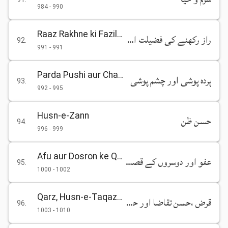
984
-
990
Raaz Rakhne ki Fazilat
راز رکھنے کی فضیلت اورافشائے راز کی مذمت
92
.
991
-
991
Parda Pushi aur Chashm Pushi
پردہ پوشی اور چشم پوشی
93
.
992
-
995
Husn-e-Zann
حسن ظن
94
.
996
-
999
Afu aur Dosron ke Qusoor Maaf Karna
عفو اور دوسروں کے قصور معاف کرنا
95
.
1000
-
1002
Qarz, Husn-e-Taqaza aur Husn-e-Ada
قرض ،حسن تقاضا اور حسن ادا
96
.
1003
-
1010