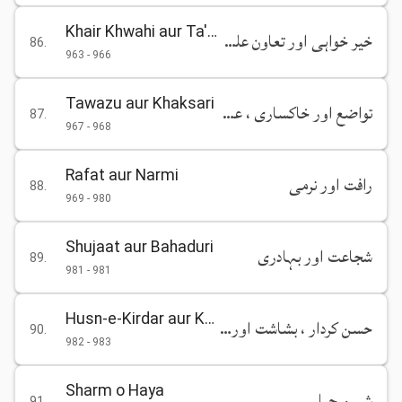
Khair Khwahi aur Ta'awun Alal Birr
خیر خواہی اور تعاون علی البر
86
.
963
-
966
Tawazu aur Khaksari
تواضع اور خاکساری ، عجز اور انکساری
87
.
967
-
968
Rafat aur Narmi
رافت اور نرمی
88
.
969
-
980
Shujaat aur Bahaduri
شجاعت اور بہادری
89
.
981
-
981
Husn-e-Kirdar aur Khush Akhlaqi
حسن کردار ، بشاشت اور خوش خلقی
90
.
982
-
983
Sharm o Haya
شرم و حیا
91
.