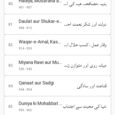
Hadiya, Musafaha aur Hibah ki Ahmiyat
ہدیہ ،مصافحہ، ھبہ کی اہمیت
80
.
901
-
907
Daulat aur Shukar-e-Nemat
دولت اور شکر نعمت احسان کا شکریہ
81
.
908
-
913
Waqar-e-Amal, Kasb-e-Halal aur Sawal se Bachna
وقار عمل ، کسب حلال اورسوال سے بچنا
82
.
914
-
929
Miyana Rawi aur Mutawazin Zindagi
میانہ روی اور متوازن زندگی
83
.
930
-
943
Qanaat aur Sadgi
قناعت اور سادگی
84
.
944
-
954
Duniya ki Mohabbat se Ijtinab
دنیا کی محبت سے اجتناب
85
.
955
-
962