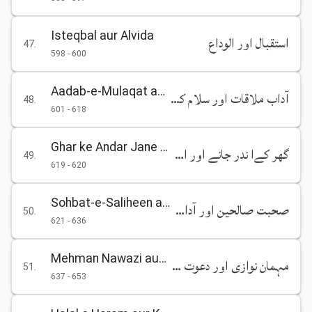
Isteqbal aur Alvida
استقبال اور الوداع
47
.
598
-
600
Aadab-e-Mulaqat aur Salam ka Riwaj
آداب ملاقات اور سلام کا رواج
48
.
601
-
618
Ghar ke Andar Jane aur Ijazat Lene ke Aadab
گھر کےا ندر جانے اور اس کے لیے اجازت لینے کے آداب
49
.
619
-
620
Sohbat-e-Saliheen aur Aadab-e-Majlis
صحبت صالحین اور آداب مجلس
50
.
621
-
636
Mehman Nawazi aur Dawat ke Aadab
مہمان نوازی اور دعوت کے آداب
51
.
637
-
653