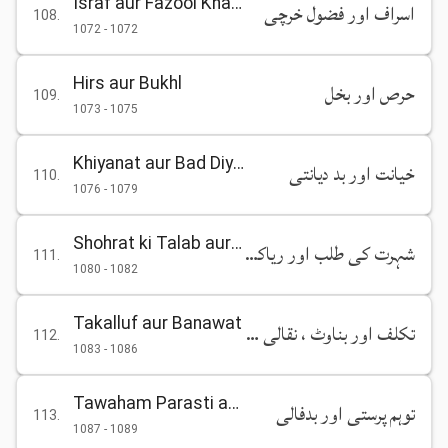
Israf aur Fazool Kharchi
اسراف اور فضول خرچی
108
.
1072
-
1072
Hirs aur Bukhl
حرص اور بخل
109
.
1073
-
1075
Khiyanat aur Bad Diyanati
خیانت اور بد دیانتی
110
.
1076
-
1079
Shohrat ki Talab aur Riyakari
شہرت کی طلب اور ریاکاری
111
.
1080
-
1082
Takalluf aur Banawat
تکلف اور بناوٹ ، نقالی اور تشبہ بالغیر
112
.
1083
-
1086
Tawaham Parasti aur Bad Fali
توہم پرستی اور بدفالی
113
.
1087
-
1089