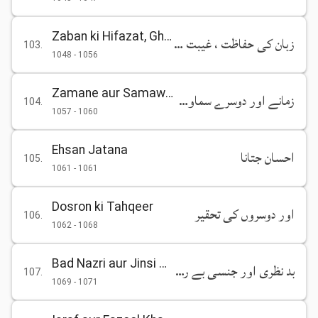
Zaban ki Hifazat, Gheebat aur Chughli
زبان کی حفاظت ، غیبت اور چغلخوری
103
.
1048
-
1056
Zamane aur Samawi Hawadis ko Bura Kehna
زمانے اور دوسرے سماوی حوادث کو برا بھلا کہنا
104
.
1057
-
1060
Ehsan Jatana
احسان جتانا
105
.
1061
-
1061
Dosron ki Tahqeer
اور دوسروں کی تحقیر
106
.
1062
-
1068
Bad Nazri aur Jinsi Be-Rah Rawai
بد نظری اور جنسی بے راہ روی
107
.
1069
-
1071