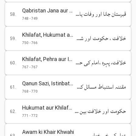
Qabristan Jana aur Wafat Yafta Azizoon ke Liye Dua
قبرستان جانا اور وفات یافتہ عزیزوں کے لیے دعا کرنا
58
.
748
-
749
Khilafat, Hukumat aur Shura
خلافت ، حکومت اور شوریٰ
59
.
750
-
766
Khilafat, Pehra aur Imam ki Hifazat
خلافت، پہرہ ،امام کی حفاظت
60
.
767
-
767
Qanun Sazi, Istinbat-e-Masail aur Bain-ul-Aqwami Zimmedariyan
مقننہ استنباط مسائل کے بارہ میں رہنما اصول اور حکومت کی بین الاقوامی ذمہ داریاں
61
.
768
-
770
Hukumat aur Khilafat ke Bain-ul-Aqwami Moahedat
حکومت اور خلافت بین الاقوامی معاہدے
62
.
771
-
772
Awam ki Khair Khwahi
عوام کی خیر خواہی
63
.