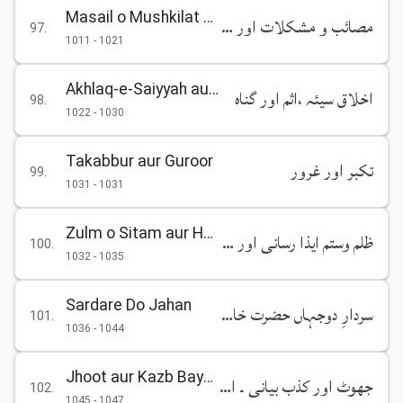
Masail o Mushkilat aur Sabr o Sabat
مصائب و مشکلات اور صبر وثبات
97
.
1011
-
1021
Akhlaq-e-Saiyyah aur Gunah
اخلاق سیئہ ،اثم اور گناہ
98
.
1022
-
1030
Takabbur aur Guroor
تکبر اور غرور
99
.
1031
-
1031
Zulm o Sitam aur Haq Talfi
ظلم وستم ایذا رسانی اور حق تلفی
100
.
1032
-
1035
Sardare Do Jahan
سردارِ دوجہاں حضرت خاتم النبیین محمد مصطفیٰ صلی اللہ علیہ وسلم
101
.
1036
-
1044
Jhoot aur Kazb Bayani
جھوٹ اور کذب بیانی ۔ احسان جتانا
102
.
1045
-
1047