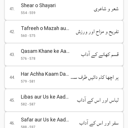
Shear o Shayari
شعر و شاعری
41
.
554
-
559
Tafreeh o Mazah aur Warzish
تفریح و مزاح اور ورزش
42
.
560
-
575
Qasam Khane ke Aadab
قسم کھانے کے آداب
43
.
576
-
578
Har Achha Kaam Dayen Taraf se Shuru Karne ki Hidayat
ہر اچھا کام دائیں طرف سے شروع کرنے کی ہدایت
44
.
579
-
581
Libas aur Us ke Aadab
لباس اور اس کے آداب
45
.
582
-
587
Safar aur Us ke Aadab
سفر اور اس کے آداب
46
.
588
-
597