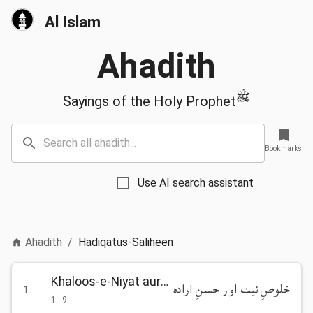
Al Islam
Ahadith
ﷺ
Sayings of the Holy Prophet
Bookmarks
Use AI search assistant
Ahadith
/
Hadiqatus-Saliheen
Khaloos-e-Niyat aur Husn-e-Iradah
خلوصِ نیت اور حسنِ ارادہ
1
.
1
-
9