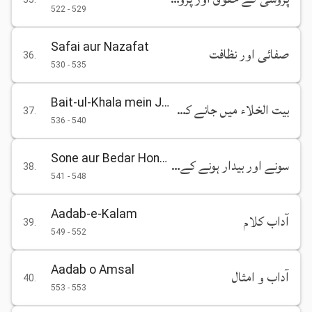
522
-
529
Safai aur Nazafat
صفائی اور نظافت
36
.
530
-
535
Bait-ul-Khala mein Jane ke Mutaliq Hidayat
بیت الخلاء میں جانے کے متعلق ہدایات
37
.
536
-
540
Sone aur Bedar Hone ke Aadab
سونے اور بیدار ہونے کے آداب
38
.
541
-
548
Aadab-e-Kalam
آداب کلام
39
.
549
-
552
Aadab o Amsal
آداب و امثال
40
.
553
-
553