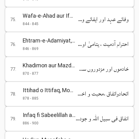
Wafa-e-Ahad aur Ifa-e-Wada
وفائے عہد اور ایفائے وعدہ
75
.
844
-
845
Ehtram-e-Adamiyat, Yatama aur Kamzoron se Husn-e-Sulook
احترام آدمیت ، یتامیٰ اور کمزوروں سے حسن سلوک شفقت علی خلق اللہ
76
.
846
-
869
Khadimon aur Mazdooron se Husn-e-Sulook
خادموں اور مزدوروں سے حسن سلوک
77
.
870
-
877
Ittihad o Ittifaq, Mohabbat aur Ukhuwat
اتحادواتفاق ،محبت و اخوت الفت اور شفقت
78
.
878
-
885
Infaq fi Sabeelillah aur Sadaqah ki Ahmiyat
انفاق فی سبیل اللہ و جود و سخا صدقہ کی اہمیت
79
.
886
-
900