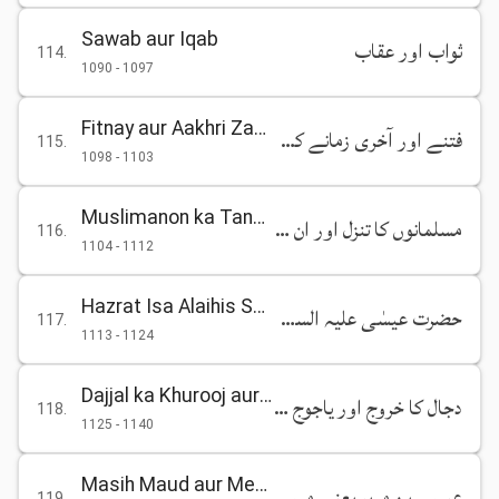
Sawab aur Iqab
ثواب اور عقاب
114
.
1090
-
1097
Fitnay aur Aakhri Zamane ki Alamat
فتنے اور آخری زمانے کی علامات
115
.
1098
-
1103
Muslimanon ka Tanazzul
مسلمانوں کا تنزل اور ان کا بگڑ جانا
116
.
1104
-
1112
Hazrat Isa Alaihis Salam ki Wafat
حضرت عیسٰی علیہ السلام کی وفات
117
.
1113
-
1124
Dajjal ka Khurooj aur Yajooj Majooj
دجال کا خروج اور یاجوج ماجوج کا ظہور
118
.
1125
-
1140
Masih Maud aur Mehdi Maud ka Zahoor
عیسی بن مریم یعنی مسیح موعود اور مہدی معہود ؑ کا ظہور
119
.