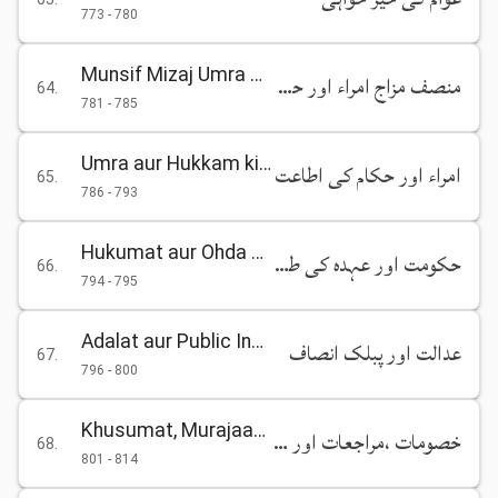
773
-
780
Munsif Mizaj Umra aur Hukkam
منصف مزاج امراء اور حکام
64
.
781
-
785
Umra aur Hukkam ki Ita'at
امراء اور حکام کی اطاعت
65
.
786
-
793
Hukumat aur Ohda ki Talab Na Pasandeeda Hai
حکومت اور عہدہ کی طلب ناپسندیدہ ہے
66
.
794
-
795
Adalat aur Public Insaf
عدالت اور پبلک انصاف
67
.
796
-
800
Khusumat, Murajaat aur Jurm o Saza
خصومات ،مراجعات اور جرم و سزا
68
.
801
-
814