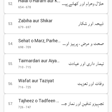
Halal o Haram aur Khane Peene ke Aadab
حلال وحرام اور کھانے پینے کے آداب
52
.
654
-
678
Zabiha aur Shikar
ذبیحہ اور شکار
53
.
679
-
697
Sehat o Marz, Parhez aur Ilaj
صحت و مرض ، پرہیز اور اعلاج
54
.
698
-
709
Taimardari aur Aiyadat
تیمار داری اور عیادت
55
.
710
-
715
Wafat aur Taziyat
وفات اور تعزیت
56
.
716
-
725
Tajheez o Tadfeen aur Namaz-e-Janaza
تجہیزو تدفین اور نماز جنازہ
57
.
726
-
747