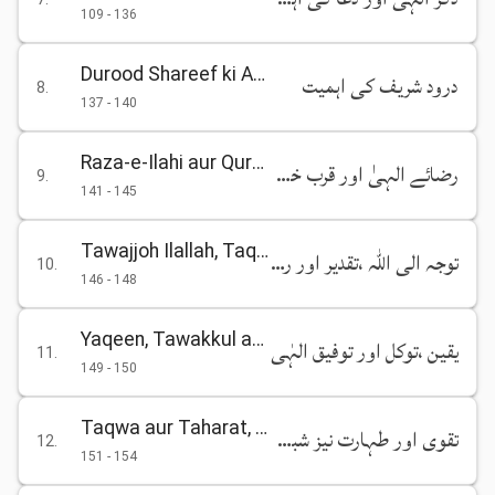
109
-
136
Durood Shareef ki Ahmiyat
درود شریف کی اہمیت
8
.
137
-
140
Raza-e-Ilahi aur Qurb-e-Khudawandi ke Husool ki Koshish
رضائے الہیٰ اور قرب خدا وندی کے حصول کی کوشش
9
.
141
-
145
Tawajjoh Ilallah, Taqdeer aur Razi bar Raza Rehne ka Mafhoom
توجہ الی اللہ ،تقدیر اور راضی برضا رہنے کا مفہوم
10
.
146
-
148
Yaqeen, Tawakkul aur Tawfeeq-e-Ilahi
یقین ،توکل اور توفیق الہٰی
11
.
149
-
150
Taqwa aur Taharat, Nez Shubhat se Ijtinab
تقوی اور طہارت نیز شبہات سے اجتناب
12
.
151
-
154