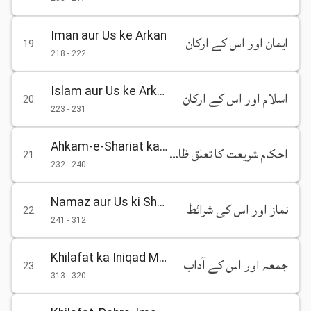
Iman aur Us ke Arkan
ایمان اور اس کے ارکان
19
.
218
-
222
Islam aur Us ke Arkan
اسلام اور اس کے ارکان
20
.
223
-
231
Ahkam-e-Shariat ka Talluq Zahir se hai, Batin ka Ilm Khuda ko hai
احکام شریعت کا تعلق ظاہر سے ہے باطن کا علم خدا کو ہے
21
.
232
-
240
Namaz aur Us ki Sharaait
نماز اور اس کی شرائط
22
.
241
-
312
Khilafat ka Iniqad Mashwara aur Rai Lene ke Baghair Durust Nahi (Nez Khilafat ke Nizam ka Ek Aham Sutoon Mashawarat hai)
جمعہ اور اس کے آداب
23
.
313
-
320