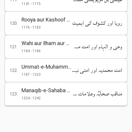
1141
-
1175
Rooya aur Kashoof ki Ahmiyat
رویا اور کشوف کی اہمیت
120
.
1176
-
1183
Wahi aur Ilham aur Ummat-e-Muhammadiyah
وحی و الہام اور امت محمدیہ
121
.
1184
-
1186
Ummat-e-Muhammadiyah aur Ummati Nabi
امت محمدیہ اور امتی نبی
122
.
1187
-
1223
Manaqib-e-Sahaba aur Alamat-e-Auliya
مناقب صحابؓہ وعلامات الاولیاء
123
.
1224
-
1242