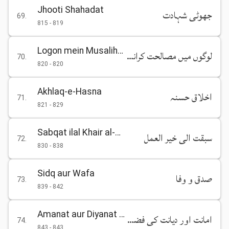
Jhooti Shahadat
جھوٹی شہادت
69
.
815
-
819
Logon mein Musalihat Karane ki Fazilat
لوگوں میں مصالحت کرانے کی فضیلت
70
.
820
-
820
Akhlaq-e-Hasna
اخلاق حسنہ
71
.
821
-
829
Sabqat ilal Khair al-Amal
سبقت الی خیر العمل
72
.
830
-
838
Sidq aur Wafa
صدق و وفا
73
.
839
-
842
Amanat aur Diyanat ki Fazilat
امانت اور دیانت کی فضیلت
74
.
843
-
843